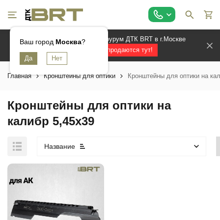
Официальный магазин и шоурум ДТК BRT в г.Москве
Ваш город
Москва
?
Лучшие ДТК продаются тут!
Главная
Кронштейны для оптики
Кронштейны для оптики на кал
Кронштейны для оптики на
калибр 5,45х39
Название