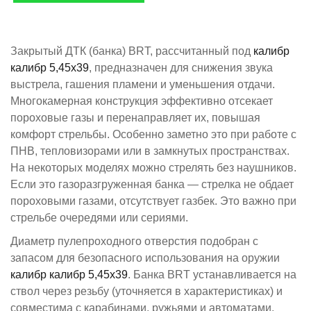
Закрытый ДТК (банка) BRT, рассчитанный под
калибр ​
калибр 5,45х39​
, предназначен для снижения звука
выстрела, гашения пламени и уменьшения отдачи.
Многокамерная конструкция эффективно отсекает
пороховые газы и перенаправляет их, повышая
комфорт стрельбы. Особенно заметно это при работе с
ПНВ, тепловизорами или в замкнутых пространствах.
На некоторых моделях можно стрелять без наушников.
Если это газоразгруженная банка — стрелка не обдает
пороховыми газами, отсутствует газбек. Это важно при
стрельбе очередями или сериями.
Диаметр пулепроходного отверстия подобран с
запасом для безопасного использования на оружии
калибр ​калибр 5,45х39​​
. Банкa BRT устанавливается на
ствол через резьбу (уточняется в характеристиках) и
совместима с карабинами, ружьями и автоматами,