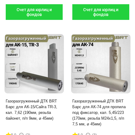
Счет для юрлиц и
Счет для юрлиц и
фондов
фондов
Газоразгруженный
Газоразгруженный
Газоразгруженный ДТК BRT
Газоразгруженный ДТК BRT
Барс для АК-15/Сайга TR-3,
Барс для АК-74 для пропила
кал. 7,62 (190мм, резьба
под фиксатор, кал. 5,45/223
байонет, п/п 9мм, ⌀ 45мм)
(170мм, резьба M24х1,5, п/п
7,5 мм, ⌀ 45мм)
5.0
(2)
5.0
(3)