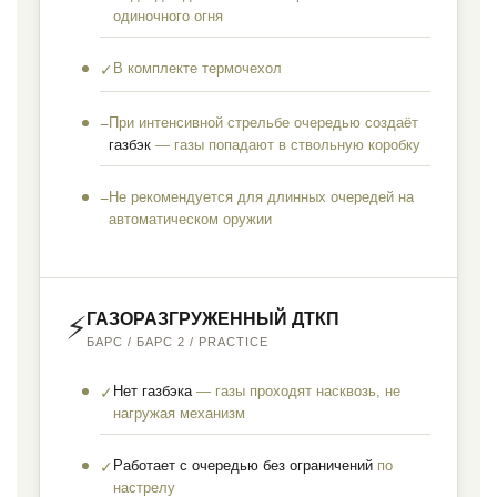
одиночного огня
В комплекте термочехол
✓
При интенсивной стрельбе очередью создаёт
−
газбэк
— газы попадают в ствольную коробку
Не рекомендуется для длинных очередей на
−
автоматическом оружии
ГАЗОРАЗГРУЖЕННЫЙ ДТКП
⚡
БАРС / БАРС 2 / PRACTICE
Нет газбэка
— газы проходят насквозь, не
✓
нагружая механизм
Работает с очередью без ограничений
по
✓
настрелу