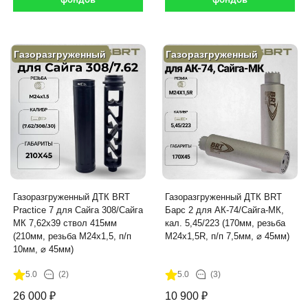
Газоразгруженный
Газоразгруженный
Газоразгруженный ДТК BRT
Газоразгруженный ДТК BRT
Practice 7 для Сайга 308/Сайга
Барс 2 для АК-74/Сайга-МК,
МК 7,62х39 ствол 415мм
кал. 5,45/223 (170мм, резьба
(210мм, резьба М24х1,5, п/п
M24х1,5R, п/п 7,5мм, ⌀ 45мм)
10мм, ⌀ 45мм)
5.0
(2)
5.0
(3)
26 000
₽
10 900
₽