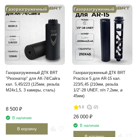
Газоразгруженный
Газоразгруженный
Газоразгруженный ДТК BRT
Газоразгруженный ДТК BRT
"Резонатор" для АК-74/Сайга
Practice 5 для AR-15 кал.
кал. 5,45/223 (125мм, резьба
223/5,45 (210мм, резьба
M24х1,5, 3 камеры, сталь)
1/2"-28 UNEF, п/п 7,2мм, ⌀
45мм)
5.0
(2)
8 500
₽
26 000
₽
В наличии
В наличии
В корзину
В корзину