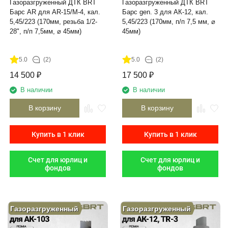
Газоразгруженный ДТК BRT
Газоразгруженный ДТК BRT
Барс AR для AR-15/M-4, кал.
Барс gen. 3 для АК-12, кал.
5,45/223 (170мм, резьба 1/2-
5,45/223 (170мм, п/п 7,5 мм, ⌀
28", п/п 7,5мм, ⌀ 45мм)
45мм)
5.0
(2)
5.0
(2)
14 500
₽
17 500
₽
В наличии
В наличии
В корзину
В корзину
Купить в 1 клик
Купить в 1 клик
Счет для юрлиц и
Счет для юрлиц и
фондов
фондов
Газоразгруженный
Газоразгруженный