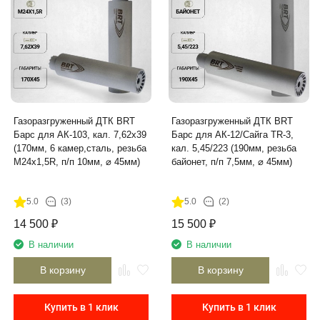
Газоразгруженный ДТК BRT
Газоразгруженный ДТК BRT
Барс для АК-103, кал. 7,62х39
Барс для АК-12/Сайга TR-3,
(170мм, 6 камер,сталь, резьба
кал. 5,45/223 (190мм, резьба
M24х1,5R, п/п 10мм, ⌀ 45мм)
байонет, п/п 7,5мм, ⌀ 45мм)
5.0
(3)
5.0
(2)
14 500
₽
15 500
₽
В наличии
В наличии
В корзину
В корзину
Купить в 1 клик
Купить в 1 клик