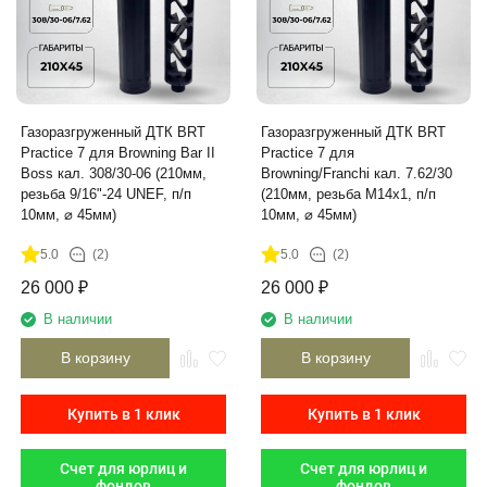
Газоразгруженный ДТК BRT
Газоразгруженный ДТК BRT
Practice 7 для Browning Bar II
Practice 7 для
Boss кал. 308/30-06 (210мм,
Browning/Franchi кал. 7.62/30
резьба 9/16"-24 UNEF, п/п
(210мм, резьба М14х1, п/п
10мм, ⌀ 45мм)
10мм, ⌀ 45мм)
5.0
(2)
5.0
(2)
26 000
₽
26 000
₽
В наличии
В наличии
В корзину
В корзину
Купить в 1 клик
Купить в 1 клик
Счет для юрлиц и
Счет для юрлиц и
фондов
фондов