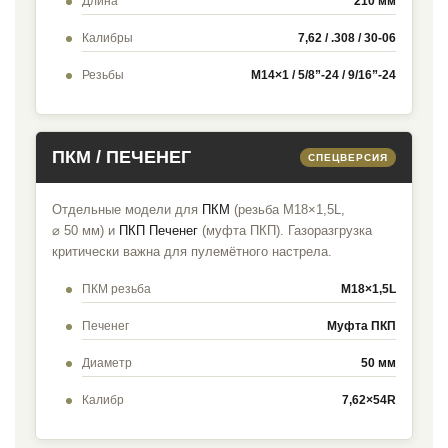
Длина
210 мм
Калибры
7,62 / .308 / 30-06
Резьбы
M14×1 / 5/8”-24 / 9/16”-24
ПКМ / ПЕЧЕНЕГ
СПЕЦВЕРСИЯ
Отдельные модели для
ПКМ
(резьба М18×1,5L,
⌀ 50 мм) и
ПКП Печенег
(муфта ПКП). Газоразгрузка
критически важна для пулемётного настрела.
ПКМ резьба
М18×1,5L
Печенег
Муфта ПКП
Диаметр
50 мм
Калибр
7,62×54R