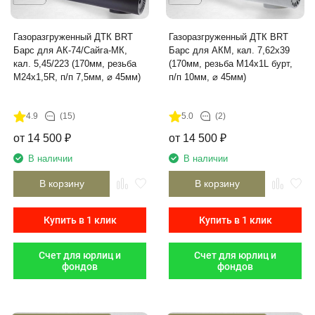
Газоразгруженный ДТК BRT
Газоразгруженный ДТК BRT
Барс для АК-74/Сайга-МК,
Барс для АКМ, кал. 7,62х39
кал. 5,45/223 (170мм, резьба
(170мм, резьба M14х1L бурт,
M24х1,5R, п/п 7,5мм, ⌀ 45мм)
п/п 10мм, ⌀ 45мм)
4.9
(15)
5.0
(2)
от
14 500
₽
от
14 500
₽
В наличии
В наличии
В корзину
В корзину
Купить в 1 клик
Купить в 1 клик
Счет для юрлиц и
Счет для юрлиц и
фондов
фондов