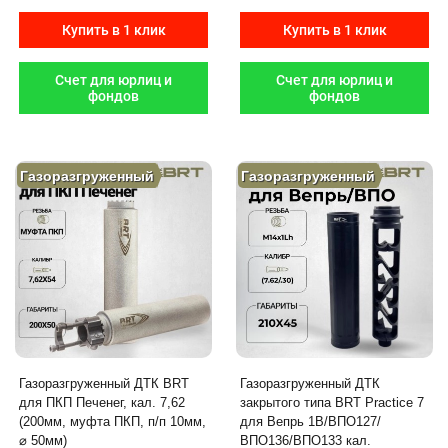
Купить в 1 клик
Купить в 1 клик
Счет для юрлиц и
Счет для юрлиц и
фондов
фондов
Газоразгруженный
Газоразгруженный
Газоразгруженный ДТК BRT
Газоразгруженный ДТК
для ПКП Печенег, кал. 7,62
закрытого типа BRT Practice 7
(200мм, муфта ПКП, п/п 10мм,
для Вепрь 1В/ВПО127/
⌀ 50мм)
ВПО136/ВПО133 кал.