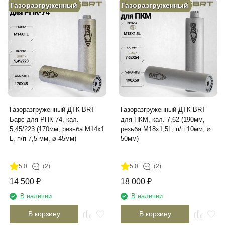
Газоразгруженный
Газоразгруженный
Газоразгруженный ДТК BRT
Газоразгруженный ДТК BRT
Барс для РПК-74, кал.
для ПКМ, кал. 7,62 (190мм,
5,45/223 (170мм, резьба M14х1
резьба М18х1,5L, п/п 10мм, ⌀
L, п/п 7,5 мм, ⌀ 45мм)
50мм)
5.0
(2)
5.0
(2)
14 500
₽
18 000
₽
В наличии
В наличии
В корзину
В корзину