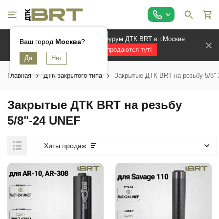
Официальный магазин и шоурум ДТК BRT в г.Москве
Ваш город
Москва
?
Лучшие ДТК продаются тут!
Главная
ДТК закрытого типа
Закрытые ДТК BRT на резьбу 5/8"
Закрытые ДТК BRT на резьбу
5/8"-24 UNEF
Хиты продаж