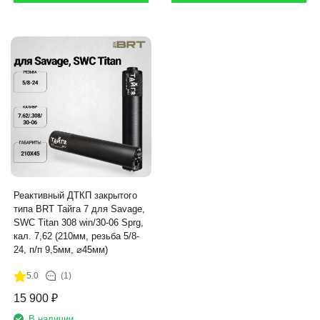
Реактивный ДТКП закрытого
типа BRT Тайга 7 для Savage,
SWC Titan 308 win/30-06 Sprg,
кал. 7,62 (210мм, резьба 5/8-
24, п/п 9,5мм, ⌀45мм)
5.0
(1)
15 900
₽
В наличии