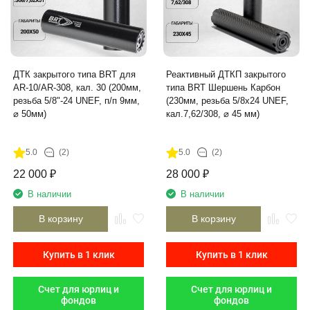
ДТК закрытого типа BRT для
Реактивный ДТКП закрытого
AR-10/AR-308, кал. 30 (200мм,
типа BRT Шершень Карбон
резьба 5/8"-24 UNEF, п/п 9мм,
(230мм, резьба 5/8х24 UNEF,
⌀ 50мм)
кал.7,62/308, ⌀ 45 мм)
5.0
(2)
5.0
(2)
22 000
₽
28 000
₽
В наличии
В наличии
В корзину
В корзину
Купить в 1 клик
Купить в 1 клик
Счет для юрлиц и
Счет для юрлиц и
фондов
фондов