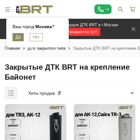
Официальный магазин и шоурум ДТК BRT в г.Москве
Ваш город
Москва
?
Лучшие ДТК продаются тут!
Главная
ДТК закрытого типа
Закрытые ДТК BRT на крепление 
Закрытые ДТК BRT на крепление
Байонет
Хиты продаж