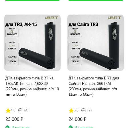
ДТК закрытого типа BRT на
ДТК закрытого типа BRT для
TR3/АК-15, кал. 7,62Х39
Сайга TR3, кал. 366ТКМ
(220мм, резьба байонет, п/п 10
(230мм, резьба байонет, п/п
мм, ⌀ 50мм)
11мм, ⌀ 50мм)
4.8
(4)
5.0
(2)
23 000
₽
24 000
₽
В наличии
В наличии