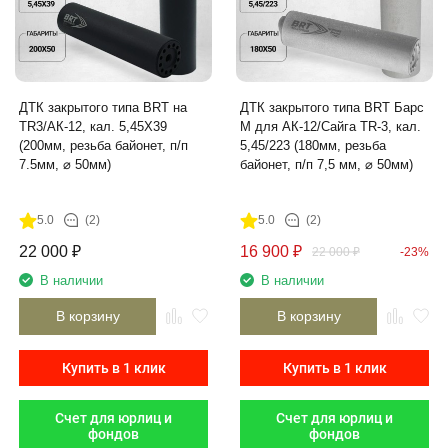
ДТК закрытого типа BRT на
ДТК закрытого типа BRT Барс
TR3/АК-12, кал. 5,45Х39
М для АК-12/Сайга TR-3, кал.
(200мм, резьба байонет, п/п
5,45/223 (180мм, резьба
7.5мм, ⌀ 50мм)
байонет, п/п 7,5 мм, ⌀ 50мм)
5.0
(2)
5.0
(2)
22 000
₽
16 900
₽
22 000
₽
-23%
В наличии
В наличии
В корзину
В корзину
Купить в 1 клик
Купить в 1 клик
Счет для юрлиц и
Счет для юрлиц и
фондов
фондов