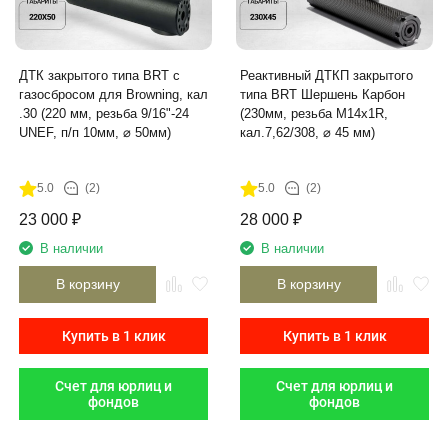
ДТК закрытого типа BRT с
Реактивный ДТКП закрытого
газосбросом для Browning, кал
типа BRT Шершень Карбон
.30 (220 мм, резьба 9/16"-24
(230мм, резьба М14х1R,
UNEF, п/п 10мм, ⌀ 50мм)
кал.7,62/308, ⌀ 45 мм)
5.0
(2)
5.0
(2)
23 000
₽
28 000
₽
В наличии
В наличии
В корзину
В корзину
Купить в 1 клик
Купить в 1 клик
Счет для юрлиц и
Счет для юрлиц и
фондов
фондов