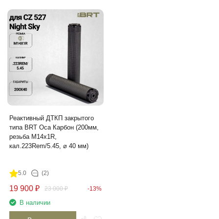
Реактивный ДТКП закрытого
типа BRT Оса Карбон (200мм,
резьба М14х1R,
кал.223Rem/5.45, ⌀ 40 мм)
5.0
(2)
19 900
₽
23 000
₽
-13%
В наличии