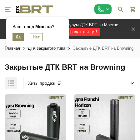
Официальный магазин и шоурум ДТК BRT в г.Москве
Ваш город
Москва
?
Лучшие ДТК продаются тут!
Главная
ДТК закрытого типа
Закрытые ДТК BRT на Browning
Закрытые ДТК BRT на Browning
Хиты продаж