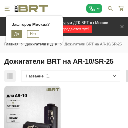
Официальный магазин и шоурум ДТК BRT в г.Москве
Ваш город
Москва
?
Лучшие ДТК продаются тут!
Главная
Дожигатели и ДТК
Дожигатели BRT на AR-10/SR-25
Дожигатели BRT на AR-10/SR-25
Название