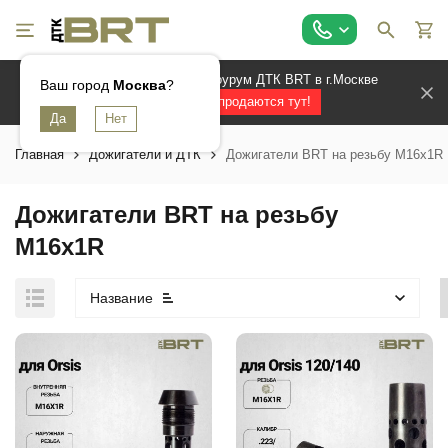
Официальный магазин и шоурум ДТК BRT в г.Москве
Ваш город
Москва
?
Лучшие ДТК продаются тут!
Главная
Дожигатели и ДТК
Дожигатели BRT на резьбу М16х1R
Дожигатели BRT на резьбу
М16х1R
Название