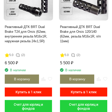
Реактивный ДТК BRT Dual
Реактивный ДТК BRT Dual
Brake T24 для Orsis (62мм,
Brake для Orsis 120/140
внутренняя резьба M16x1R,
(62мм, резьба M16x1R, п/п
наружная резьба 24х1,5R)
11мм)
5.0
(2)
5.0
(2)
6 500
₽
5 500
₽
В наличии
В наличии
В корзину
В корзину
Купить в 1 клик
Купить в 1 клик
Счет для юрлиц и
Счет для юрлиц и
фондов
фондов