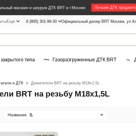
Лучшие ДТК продаютс
льный магазин и шоурум ДТК BRT в г.Москве
акты
Ещё
8 (800) 301-99-30
Официальный дилер BRT Москва, ул.Ко
 закрытого типа
Газоразгруженные ДТК BRT
атели и ДТК
Дожигатели BRT на резьбу М18х1,5L
ели BRT на резьбу М18х1,5L
Название