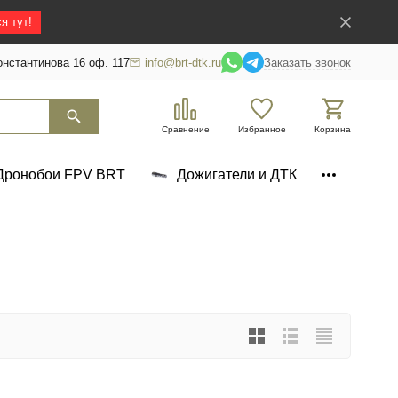
я тут!
нстантинова 16 оф. 117
info@brt-dtk.ru
Заказать звонок
Сравнение
Избранное
Корзина
Дронобои FPV BRT
Дожигатели и ДТК