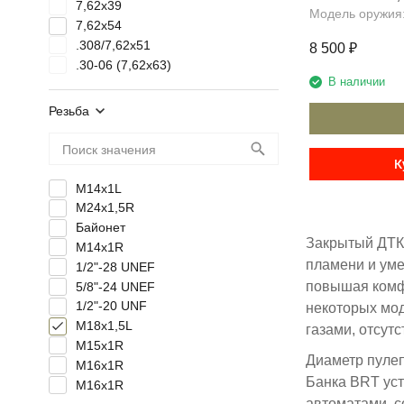
7,62x39
Модель оружия
7,62x54
.308/7,62x51
8 500
₽
.30-06 (7,62х63)
В наличии
Резьба
К
M14x1L
M24х1,5R
Байонет
Закрытый ДТК 
М14х1R
пламени и уме
1/2"-28 UNEF
повышая комфо
5/8"-24 UNEF
1/2"-20 UNF
некоторых мод
М18х1,5L
газами, отсут
М15х1R
Диаметр пулеп
М16х1R
Банкa BRT уст
M16x1R
автоматами, с