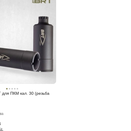
 для ПКМ кал. 30 (резьба
ва
4
5L