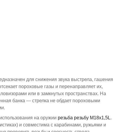
редназначен для снижения звука выстрела, гашения
тсекает пороховые газы и перенаправляет их,
ловизорами или в замкнутых пространствах. На
енная банка — стрелка не обдает пороховыми
ми.
 использования на оружии
резьба ​резьбу М18х1,5L​​
.
ристиках) и совместима с карабинами, ружьями и
но проверить резьбу и соосность ствола.