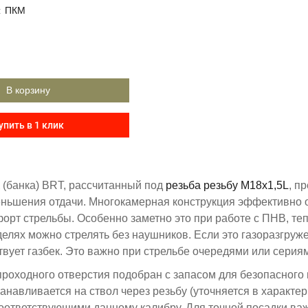
:
ПКМ
В корзину
упить в 1 клик
(банка) BRT, рассчитанный под
резьба ​резьбу М18х1,5L​
, п
ньшения отдачи. Многокамерная конструкция эффективно о
рт стрельбы. Особенно заметно это при работе с ПНВ, теп
елях можно стрелять без наушников. Если это газоразгруж
ствует газбек. Это важно при стрельбе очередями или серия
роходного отверстия подобран с запасом для безопасного
анавливается на ствол через резьбу (уточняется в характе
оответствующими данному калибру. Для точной посадки важ