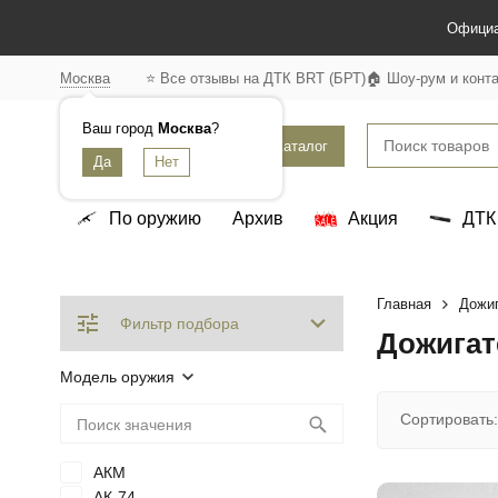
Официа
Москва
⭐ Все отзывы на ДТК BRT (БРТ)
🏠 Шоу-рум и конт
Ваш город
Москва
?
Каталог
По оружию
Архив
Акция
ДТК
Главная
Дожиг
Фильтр подбора
Дожигат
Модель оружия
Сортировать:
АКМ
АК-74