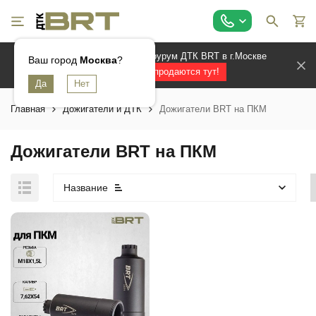
Официальный магазин и шоурум ДТК BRT в г.Москве
Ваш город
Москва
?
Лучшие ДТК продаются тут!
Главная
Дожигатели и ДТК
Дожигатели BRT на ПКМ
Дожигатели BRT на ПКМ
Название