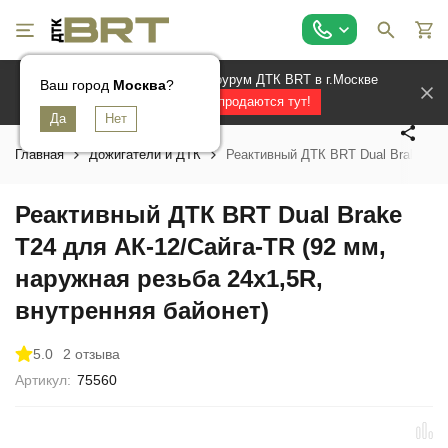
Официальный магазин и шоурум ДТК BRT в г.Москве
Ваш город
Ваш город
Ваш город
Москва
Москва
Москва
?
?
?
Лучшие ДТК продаются тут!
Главная
Дожигатели и ДТК
Реактивный ДТК BRT Dual Brake T24
Реактивный ДТК BRT Dual Brake
T24 для АК-12/Сайга-TR (92 мм,
наружная резьба 24х1,5R,
внутренняя байонет)
5.0
2 отзыва
Артикул:
75560