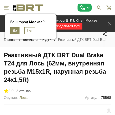
Официальный магазин и шоурум ДТК BRT в г.Москве
Ваш город
Ваш город
Ваш город
Москва
Москва
Москва
?
?
?
Лучшие ДТК продаются тут!
Главная
Дожигатели и ДТК
Реактивный ДТК BRT Dual Brake T24
Реактивный ДТК BRT Dual Brake
T24 для Лось (62мм, внутренняя
резьба M15x1R, наружная резьба
24х1,5R)
5.0
2 отзыва
Оружие:
Лось
Артикул:
75568