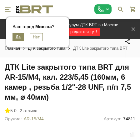
Официальный магазин и шоурум ДТК BRT в г.Москве
Ваш город
Ваш город
Ваш город
Москва
Москва
Москва
?
?
?
Лучшие ДТК продаются тут!
Главная
ДТК закрытого типа
ДТК Lite закрытого типа BRT для AR
ДТК Lite закрытого типа BRT для
AR-15/M4, кал. 223/5,45 (160мм, 6
камер , резьба 1/2"-28 UNF, п/п 7,5
мм, ⌀ 40мм)
5.0
2 отзыва
Оружие:
AR-15/М4
Артикул:
74811