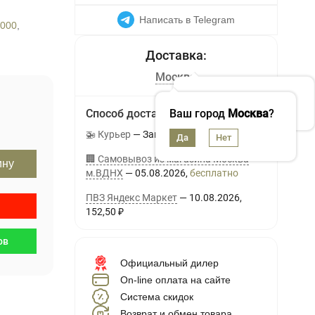
Написать в Telegram
5000
,
Москва
Способ доставки
Ваш город
Москва
?
🚁 Курьер
Завтра
400
₽
🏢 Самовывоз из магазина Москва
ину
м.ВДНХ
05.08.2026
Бесплатно
ПВЗ Яндекс Маркет
10.08.2026
152,50
₽
ов
Официальный дилер
On-line оплата на сайте
Система скидок
Возврат и обмен товара