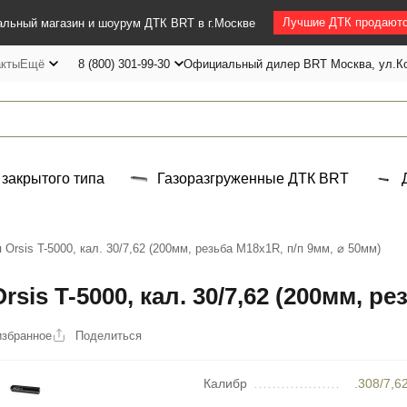
Лучшие ДТК продаютс
льный магазин и шоурум ДТК BRT в г.Москве
акты
Ещё
8 (800) 301-99-30
Официальный дилер BRT Москва, ул.Ко
 закрытого типа
Газоразгруженные ДТК BRT
Orsis T-5000, кал. 30/7,62 (200мм, резьба M18х1R, п/п 9мм, ⌀ 50мм)
is T-5000, кал. 30/7,62 (200мм, ре
избранное
Поделиться
Калибр
.308/7,6