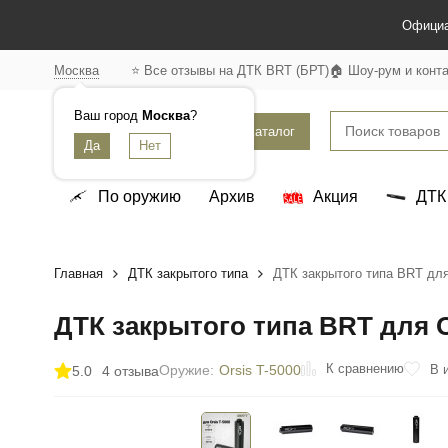
Официа
Москва
⭐ Все отзывы на ДТК BRT (БРТ)
🏠 Шоу-рум и конт
Ваш город
Москва
?
Каталог
По оружию
Архив
Акция
ДТК
Главная
ДТК закрытого типа
ДТК закрытого типа BRT для 
ДТК закрытого типа BRT для Ors
К сравнению
В 
Оружие:
Orsis T-5000
5.0
4 отзыва