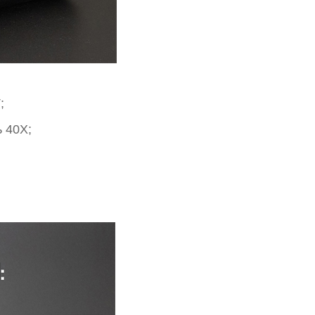
;
 40Х;