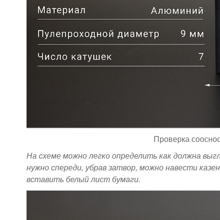
Проверка сооснос
На схеме можно легко определить как должна выг
нужно спереди, убрав затвор, можно навести казе
вставить белый лист бумаги.