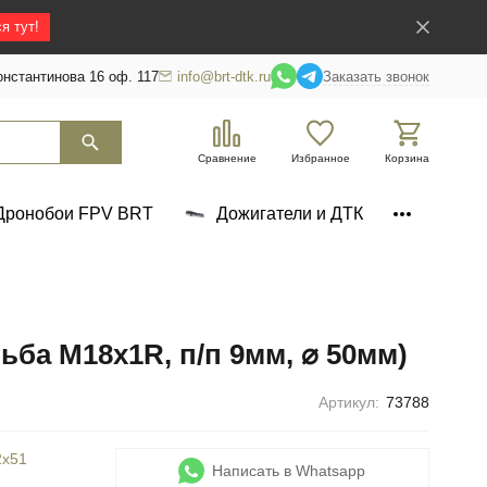
я тут!
нстантинова 16 оф. 117
info@brt-dtk.ru
Заказать звонок
Сравнение
Избранное
Корзина
Дронобои FPV BRT
Дожигатели и ДТК
зьба M18х1R, п/п 9мм, ⌀ 50мм)
Артикул:
73788
2x51
Написать в Whatsapp