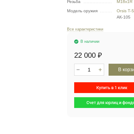
Резьба
М18х1R
Модель оружия
Orsis T-
АК-105
Все характеристики
В наличии
22 000
₽
В корз
Купить в 1 клик
Счет для юрлиц и фонд