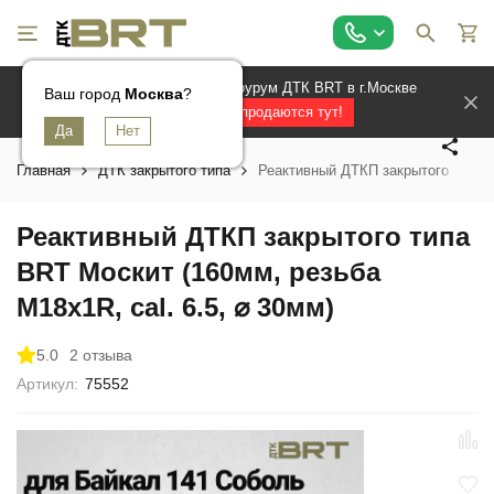
Официальный магазин и шоурум ДТК BRT в г.Москве
Ваш город
Ваш город
Ваш город
Москва
Москва
Москва
?
?
?
Лучшие ДТК продаются тут!
Главная
ДТК закрытого типа
Реактивный ДТКП закрытого типа B
Реактивный ДТКП закрытого типа
BRT Москит (160мм, резьба
М18х1R, cal. 6.5, ⌀ 30мм)
5.0
2 отзыва
Артикул:
75552