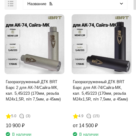
Название
Газоразгруженный ДТК BRT
Газоразгруженный ДТК BRT
Барс 2 для АК-74/Сайга-МК,
Барс для АК-74/Сайга-МК,
кал. 5,45/223 (170мм, резьба
кал. 5,45/223 (170мм, резьба
M24х1,5R, п/п 7,5мм, ⌀ 45мм)
M24х1,5R, п/п 7,5мм, ⌀ 45мм)
5.0
(3)
4.9
(15)
10 900
₽
от
14 500
₽
В наличии
В наличии