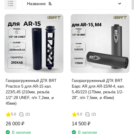
Название
Газоразгруженный ДТК BRT
Газоразгруженный ДТК BRT
Practice 5 для AR-15 кал.
Барс AR для AR-15/M-4, кал.
223/5,45 (210мм, резьба
5,45/223 (170мм, резьба 1/2-
1/2"-28 UNEF, п/п 7,2мм, ⌀
28", п/п 7,5мм, ⌀ 45мм)
45мм)
5.0
(2)
5.0
(2)
26 000
₽
14 500
₽
В наличии
В наличии