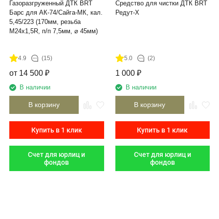
Газоразгруженный ДТК BRT
Средство для чистки ДТК BRT
Барс для АК-74/Сайга-МК, кал.
Редут-Х
5,45/223 (170мм, резьба
M24х1,5R, п/п 7,5мм, ⌀ 45мм)
4.9
(15)
5.0
(2)
от
14 500
₽
1 000
₽
В наличии
В наличии
В корзину
В корзину
Купить в 1 клик
Купить в 1 клик
Счет для юрлиц и
Счет для юрлиц и
фондов
фондов