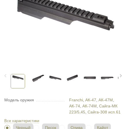
Модель оружия
Franchi
,
АК-47
,
АК-47М
,
АК-74
,
АК-74М
,
Сайга-МК
223/5,45
,
Сайга-308 исп.61
Все характеристики
Черный
Песок
Олива
Кайот