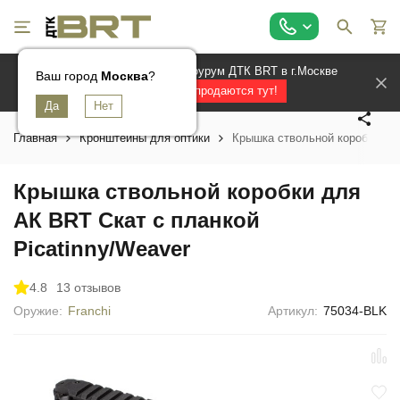
Официальный магазин и шоурум ДТК BRT в г.Москве
Ваш город
Ваш город
Ваш город
Москва
Москва
Москва
?
?
?
Лучшие ДТК продаются тут!
Главная
Кронштейны для оптики
Крышка ствольной коробки для
Крышка ствольной коробки для
АК BRT Скат с планкой
Picatinny/Weaver
4.8
13 отзывов
Оружие:
Franchi
Артикул:
75034-BLK