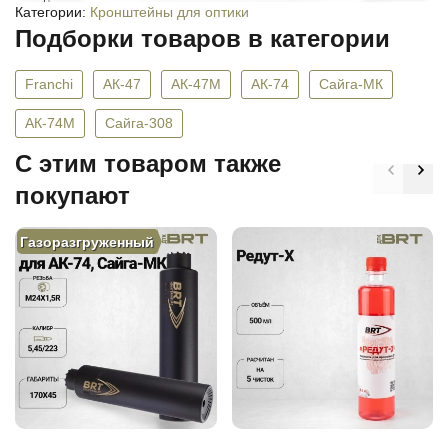
Категории:
Кронштейны для оптики
Подборки товаров в категории
Franchi
АК-47
АК-47М
АК-74
Сайга-МК
АК-74М
Сайга-308
C этим товаром также
покупают
Газоразгруженный