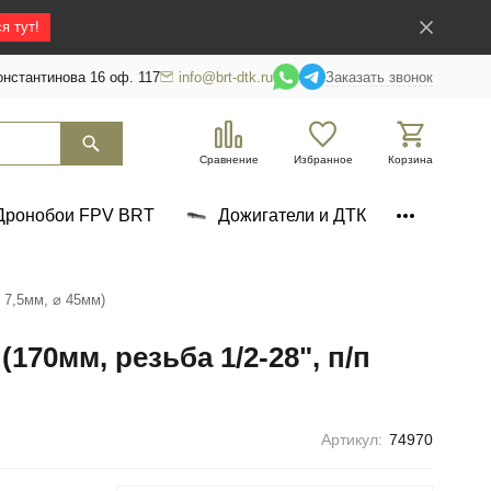
я тут!
нстантинова 16 оф. 117
info@brt-dtk.ru
Заказать звонок
Сравнение
Избранное
Корзина
Дронобои FPV BRT
Дожигатели и ДТК
 7,5мм, ⌀ 45мм)
170мм, резьба 1/2-28", п/п
Артикул:
74970