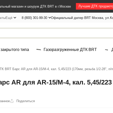
Лучшие ДТК продаютс
льный магазин и шоурум ДТК BRT в г.Москве
акты
Ещё
8 (800) 301-99-30
Официальный дилер BRT Москва, ул.Ко
 закрытого типа
Газоразгруженные ДТК BRT
К BRT Барс AR для AR-15/M-4, кал. 5,45/223 (170мм, резьба 1/2-28", п/п
 AR для AR-15/M-4, кал. 5,45/223 (
ранное
Поделиться