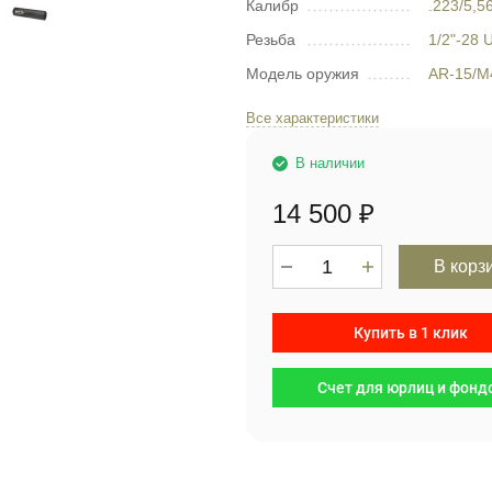
Калибр
.223/5,5
Резьба
1/2"-28
Модель оружия
AR-15/М
Все характеристики
В наличии
14 500
₽
В корз
Купить в 1 клик
Счет для юрлиц и фонд