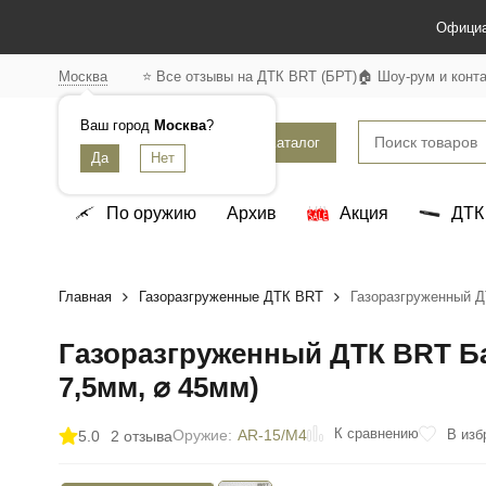
Официа
Москва
⭐ Все отзывы на ДТК BRT (БРТ)
🏠 Шоу-рум и конт
Ваш город
Москва
?
Каталог
По оружию
Архив
Акция
ДТК
Главная
Газоразгруженные ДТК BRT
Газоразгруженный ДТ
Газоразгруженный ДТК BRT Барс
7,5мм, ⌀ 45мм)
К сравнению
В изб
Оружие:
AR-15/М4
5.0
2 отзыва