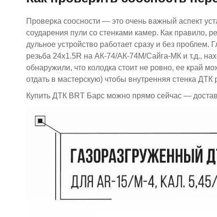
Проверка соосности — это очень важный аспект уста
соударения пули со стенками камер. Как правило, р
дульное устройство работает сразу и без проблем.
резьба 24х1.5R на АК-74/АК-74М/Сайга-МК и т.д., н
обнаружили, что колодка стоит не ровно, ее край м
отдать в мастерскую) чтобы внутренняя стенка ДТК 
Купить ДТК BRT Барс можно прямо сейчас — доставк