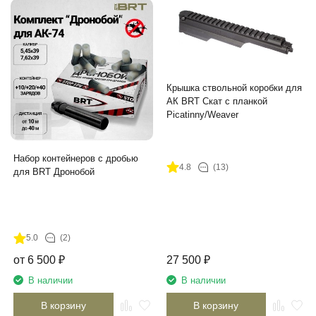
Крышка ствольной коробки для
АК BRT Скат с планкой
Picatinny/Weaver
Набор контейнеров с дробью
4.8
(13)
для BRT Дронобой
5.0
(2)
от
6 500
₽
27 500
₽
В наличии
В наличии
В корзину
В корзину