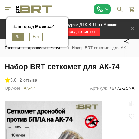
Официальный магазин и шоурум ДТК BRT в г.Москве
Ваш город
Ваш город
Ваш город
Москва
Москва
Москва
?
?
?
Лучшие ДТК продаются тут!
Главная
Дронобои FPV BRT
Набор BRT сеткомет для АК-74
Набор BRT сеткомет для АК-74
5.0
2 отзыва
Оружие:
АК-47
Артикул:
76772-2SNA